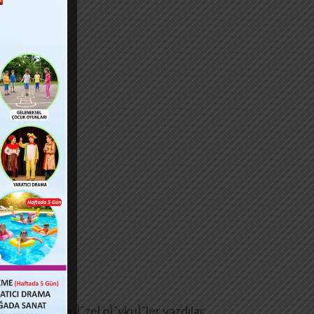
birbirinden guÌˆzel oÌˆykuÌˆler yazdılar.