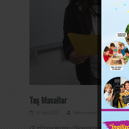
Taş Masallar
15 Ağu,2022
bilimsevkoleji
Yorum bır
OÌˆgÌ†rencilerimiz cÌ§evrelerinden farklı oÌˆze