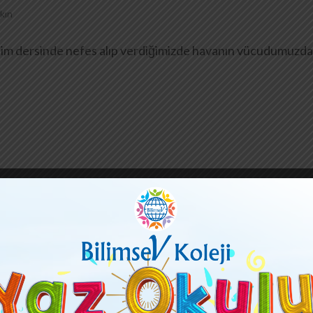
kın
bilim dersinde nefes alıp verdiğimizde havanın vücudumuzda 