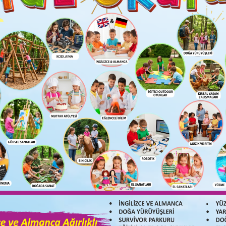
akın
llikleri olan tasÌ§lar topladılar. Grup cÌ§alısÌ§ması yaparak 