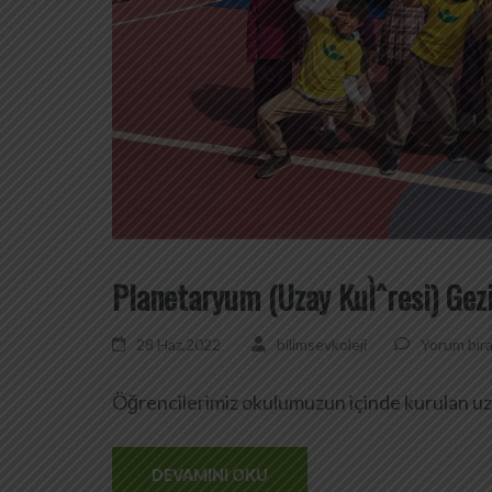
Planetaryum (Uzay KuÌˆresi) Gezi
28 Haz,2022
bilimsevkoleji
Yorum bıra
Öğrencilerimiz okulumuzun içinde kurulan uzay
DEVAMINI OKU