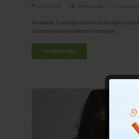
23 Ara,2022
bilimsevkoleji
Yorum bıra
Anaokulu 5 yaş öğrencilerimiz ile eğlenceli 
solunum sistemi maketini hazırladık.
DEVAMINI OKU