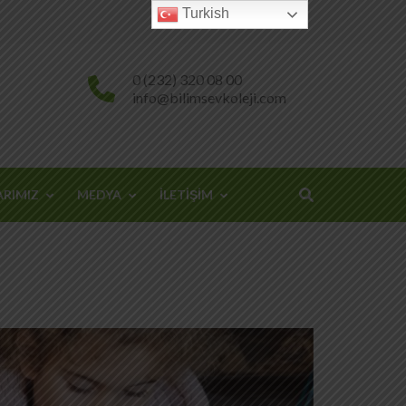
Turkish
0 (232) 320 08 00
info@bilimsevkoleji.com
ARIMIZ
MEDYA
İLETİŞİM