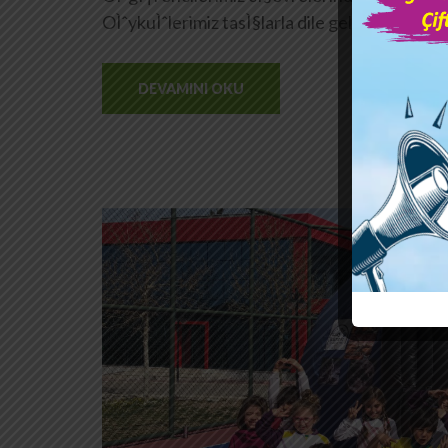
OÌˆykuÌˆlerimiz tasÌ§larla dile geldi.
DEVAMINI OKU