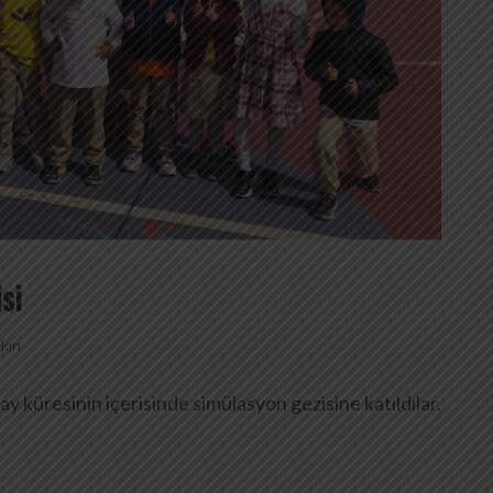
si
kın
 küresinin içerisinde simülasyon gezisine katıldılar.