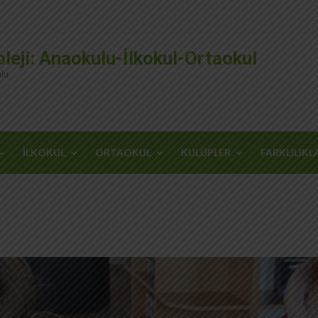
leji: Anaokulu-İlkokul-Ortaokul
lu
İLKOKUL
ORTAOKUL
KULÜPLER
FARKLILIKL