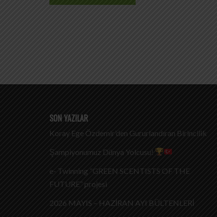
SON YAZILAR
Koray Ege Özdemir’den Gururlandıran Birincilik
Şampiyonumuz Dünya Yolcusu!
e- Twinning “GREEN SCENTISTS OF THE
FUTURE” projesi
2026 MAYIS – HAZİRAN AYI BÜLTENLERİ