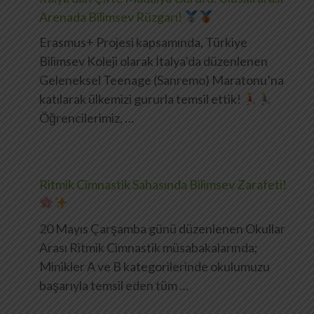
Arenada Bilimsev Rüzgarı!
Erasmus+ Projesi kapsamında, Türkiye
Bilimsev Koleji olarak İtalya’da düzenlenen
Geleneksel Teenage (Sanremo) Maratonu’na
katılarak ülkemizi gururla temsil ettik!
Öğrencilerimiz, …
Ritmik Cimnastik Sahasında Bilimsev Zarafeti!
20 Mayıs Çarşamba günü düzenlenen Okullar
Arası Ritmik Cimnastik müsabakalarında;
Minikler A ve B kategorilerinde okulumuzu
başarıyla temsil eden tüm …