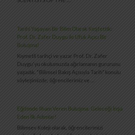
SCENTISTS OF THE …
Tarihi Yaşayan Bir Bilim Olarak Keşfettik:
Prof. Dr. Zafer Duygu ile Ufuk Açıcı Bir
Buluşma!
Kıymetli tarihçi ve yazar Prof. Dr. Zafer
Duygu’yu okulumuzda ağırlamanın gururunu
yaşadık. “Bilimsel Bakış Açısıyla Tarih” konulu
söyleşimizde; öğrencilerimiz ve …
Eğitimde İlham Veren Buluşma: Geleceği İnşa
Eden İlk Adımlar!
Bilimsev Koleji olarak, öğrencilerimizi