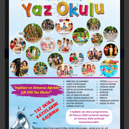
VELİ YORUMLARI
HABERLER – ETKİNLİKLER
Koray Ege Özdemir’den Gururlandıran
Birincilik
8B sınıfı öğrencimiz Koray Ege Özdemir,
Türkiye Dans Sporları Federasyonu Türkiye
Şampiyonası Modern & Contemporary Dans
kategorisinde Türkiye 1.’si olmuştur! …