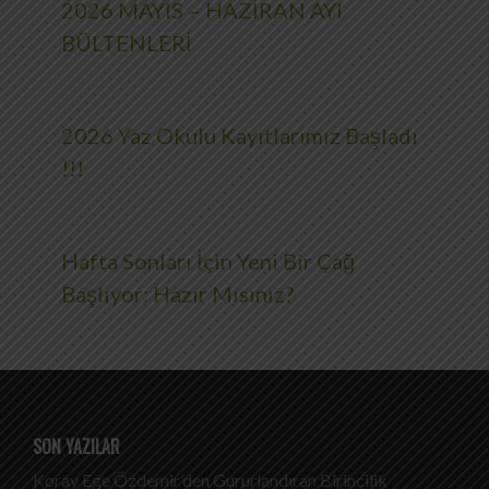
2026 MAYIS – HAZİRAN AYI
BÜLTENLERİ
2026 Yaz Okulu Kayıtlarımız Başladı
!!!
Hafta Sonları İçin Yeni Bir Çağ
Başlıyor: Hazır Mısınız?
SON YAZILAR
Koray Ege Özdemir’den Gururlandıran Birincilik