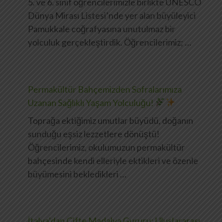
5. ve 6. sınıf öğrencilerimizle birlikte UNESCO
Dünya Mirası Listesi’nde yer alan büyüleyici
Pamukkale coğrafyasına unutulmaz bir
yolculuk gerçekleştirdik. Öğrencilerimiz; …
Permakültür Bahçemizden Sofralarımıza
Uzanan Sağlıklı Yaşam Yolculuğu!
Toprağa ektiğimiz umutlar büyüdü, doğanın
sunduğu eşsiz lezzetlere dönüştü!
Öğrencilerimiz, okulumuzun permakültür
bahçesinde kendi elleriyle ektikleri ve özenle
büyümesini bekledikleri …
İtalya’dan Çifte Madalya Gururu: Uluslararası