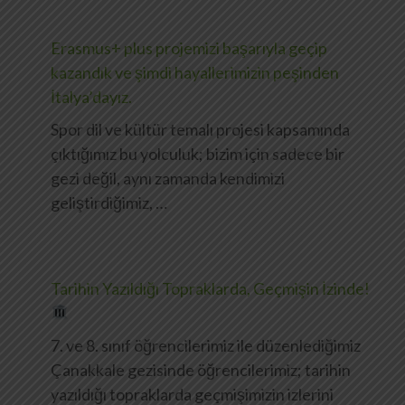
Erasmus+ plus projemizi başarıyla geçip
kazandık ve şimdi hayallerimizin peşinden
İtalya’dayız.
Spor dil ve kültür temalı projesi kapsamında
çıktığımız bu yolculuk; bizim için sadece bir
gezi değil, aynı zamanda kendimizi
geliştirdiğimiz, …
Tarihin Yazıldığı Topraklarda, Geçmişin İzinde!
7. ve 8. sınıf öğrencilerimiz ile düzenlediğimiz
Çanakkale gezisinde öğrencilerimiz; tarihin
yazıldığı topraklarda geçmişimizin izlerini