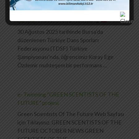
Şampiyonumuz Dünya Yolcusu!
30 Ağustos 2025 tarihinde Bursa’da
düzenlenen Türkiye Dans Sporları
Federasyonu (TDSF) Türkiye
Şampiyonası’nda, öğrencimiz Koray Ege
Özdemir muhteşem bir performans …
e- Twinning “GREEN SCENTISTS OF THE
FUTURE” projesi
Green Scıentısts Of The Future Web Sayfası
için Tıklayınız. GREEN SCENTISTS OF THE
FUTURE OCTOBER NEWS GREEN