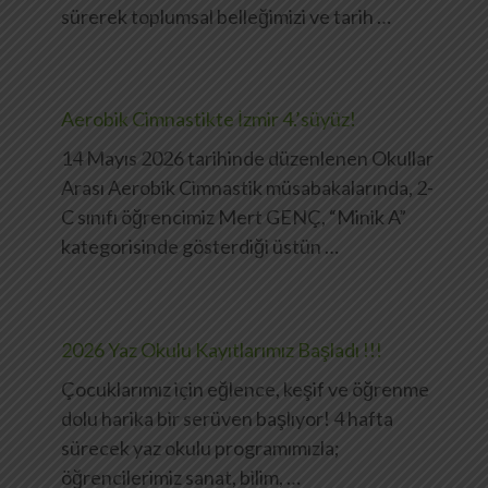
sürerek toplumsal belleğimizi ve tarih …
Aerobik Cimnastikte İzmir 4.’süyüz!
14 Mayıs 2026 tarihinde düzenlenen Okullar
Arası Aerobik Cimnastik müsabakalarında, 2-
C sınıfı öğrencimiz Mert GENÇ, “Minik A”
kategorisinde gösterdiği üstün …
2026 Yaz Okulu Kayıtlarımız Başladı !!!
Çocuklarımız için eğlence, keşif ve öğrenme
dolu harika bir serüven başlıyor! 4 hafta
sürecek yaz okulu programımızla;
öğrencilerimiz sanat, bilim, …