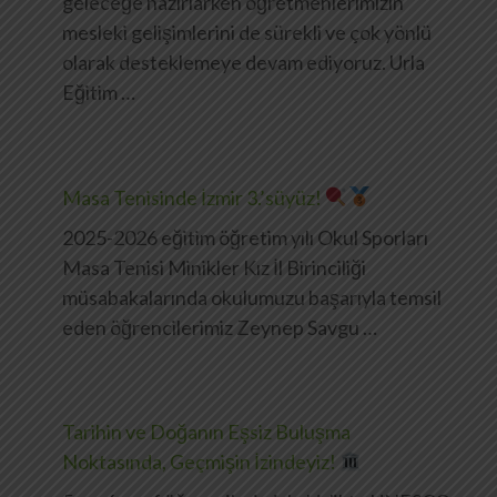
geleceğe hazırlarken öğretmenlerimizin
mesleki gelişimlerini de sürekli ve çok yönlü
olarak desteklemeye devam ediyoruz. Urla
Eğitim …
Masa Tenisinde İzmir 3.’süyüz!
2025-2026 eğitim öğretim yılı Okul Sporları
Masa Tenisi Minikler Kız İl Birinciliği
müsabakalarında okulumuzu başarıyla temsil
eden öğrencilerimiz Zeynep Savgu …
Tarihin ve Doğanın Eşsiz Buluşma
Noktasında, Geçmişin İzindeyiz!