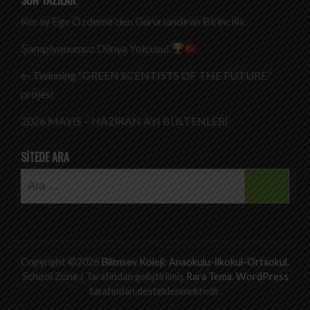
SON YAZILAR
Koray Ege Özdemir’den Gururlandıran Birincilik
Şampiyonumuz Dünya Yolcusu!
e- Twinning “GREEN SCENTISTS OF THE FUTURE”
projesi
2026 MAYIS – HAZİRAN AYI BÜLTENLERİ
SITEDE ARA
Arama:
Copyright ©2026
Bilimsev Koleji: Anaokulu-İlkokul-Ortaokul
.
School Zone | Tarafından geliştirilmiş
Rara Tema
.
WordPress
tarafından desteklenmektedir.