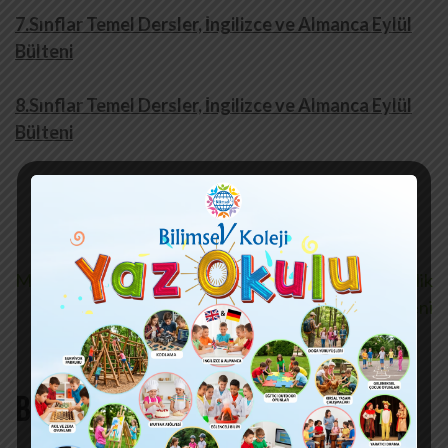
7.Sınflar Temel Dersler, İngilizce ve Almanca Eylül
Bülteni
8.Sınflar Temel Dersler, İngilizce ve Almanca Eylül
Bülteni
Yazı
Mayıs 2024 ve Aylık Bülten
Eylül 2024 – Rehberlik
Bülteni
gezinmesi
Bir yanıt yazın