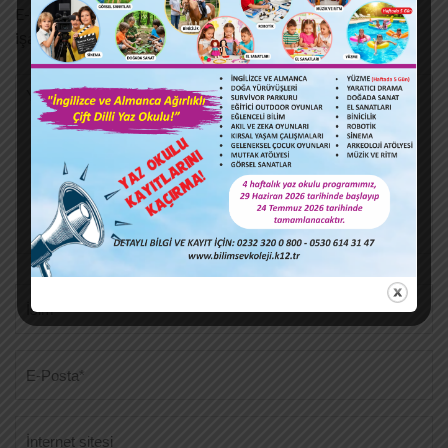
E-posta adresiniz yayınlanmayacak.
Gerekli alanlar
*
ile
işaretlenmişlerdir
Yorum
Ad
*