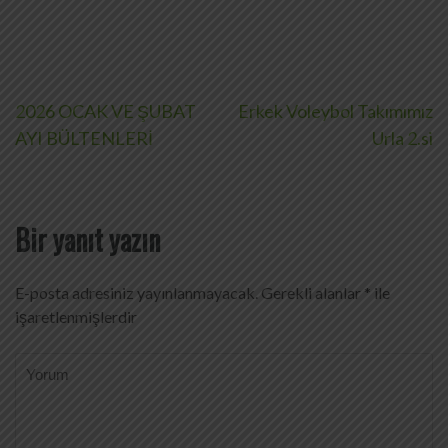
Yazı
2026 OCAK VE ŞUBAT
Erkek Voleybol Takımımız
AYI BÜLTENLERİ
Urla 2.si
gezinmesi
Bir yanıt yazın
E-posta adresiniz yayınlanmayacak.
Gerekli alanlar
*
ile
işaretlenmişlerdir
Yorum