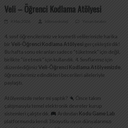
Veli – Öğrenci Kodlama Atölyesi
4 Mar,2026
bilimsevkoleji
Yorum bırakın
4. sınıf öğrencilerimiz ve kıymetli velilerimizle harika
bir
Veli-Öğrenci Kodlama Atölyesi
gerçekleştirdik!
Bu hafta sonu ekranları sadece “tüketmek” için değil,
birlikte “üretmek” için kullandık. 4. Sınıflarımız için
düzenlediğimiz
Veli-Öğrenci Kodlama Atölyemizde
,
öğrencilerimiz edindikleri becerileri aileleriyle
paylaştı.
Atölyemizde neler mi yaptık?
Önce takım
çalışmasıyla temel elektronik devreler kurup
sistemleri çalıştırdık.
Ardından
Kodu Game Lab
platformunda kendi 3 boyutlu oyun dünyalarımızı