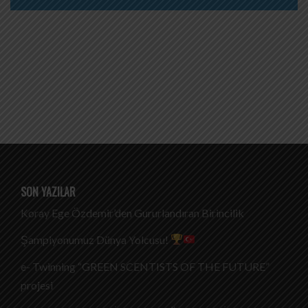
SON YAZILAR
Koray Ege Özdemir’den Gururlandıran Birincilik
Şampiyonumuz Dünya Yolcusu!
e- Twinning “GREEN SCENTISTS OF THE FUTURE”
projesi