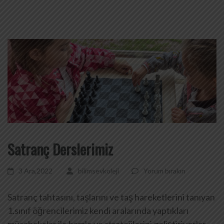
Satranç Derslerimiz
3 Ara,2022
bilimsevkoleji
Yorum bırakın
Satranç tahtasını, taşlarını ve taş hareketlerini tanıyan
1.sınıf öğrencilerimiz kendi aralarında yaptıkları
müsabakalar ile hamle ve stratejilerini geliştiriyorlar.