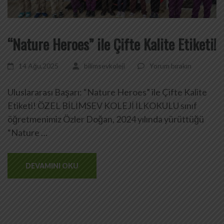
“Nature Heroes” ile Çifte Kalite Etiketi!
14 Ağu,2025
bilimsevkoleji
Yorum bırakın
Uluslararası Başarı: “Nature Heroes” ile Çifte Kalite
Etiketi! ÖZEL BİLİMSEV KOLEJİ İLKOKULU sınıf
öğretmenimiz Özler Doğan, 2024 yılında yürüttüğü
“Nature …
DEVAMINI OKU