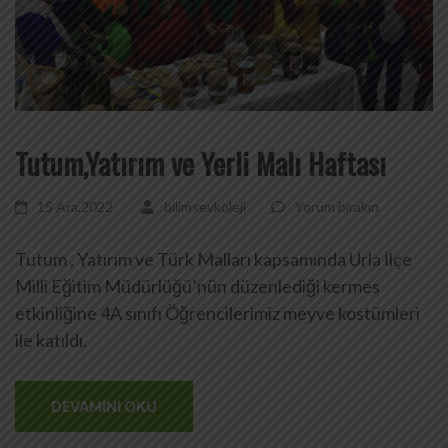
Tutum,Yatırım ve Yerli Malı Haftası
15 Ara,2022
bilimsevkoleji
Yorum bırakın
Tutum , Yatırım ve Türk Malları kapsamında Urla İlçe
Milli Eğitim Müdürlüğü’nün düzenlediği kermes
etkinliğine 4A sınıfı Öğrencilerimiz meyve kostümleri
ile katıldı.
DEVAMINI OKU