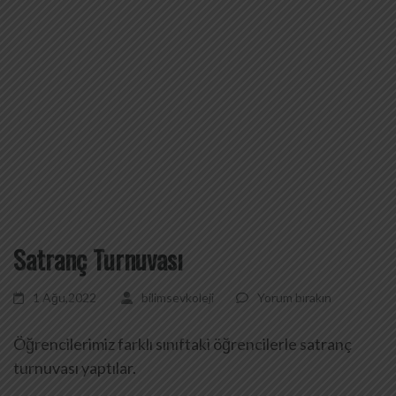
Satranç Turnuvası
1 Ağu,2022
bilimsevkoleji
Yorum bırakın
Öğrencilerimiz farklı sınıftaki öğrencilerle satranç
turnuvası yaptılar.