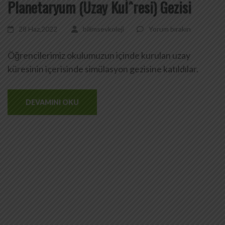
Planetaryum (Uzay KuÌˆresi) Gezisi
28 Haz,2022
bilimsevkoleji
Yorum bırakın
Öğrencilerimiz okulumuzun içinde kurulan uzay
küresinin içerisinde simülasyon gezisine katıldılar.
DEVAMINI OKU