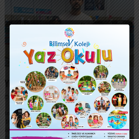
Yüzme Başarıları
15 Ağu,2022
bilimsevkoleji
Yorum bırakın
İzmir İli Okullar arası Yüzme yarışları Birinci gününde
100 m kurbağlama stilinde okulumuz 4C sınıfı
öğrencisi Çınar Türköz İl Birincisi, 4A sınıfı öğrencimiz
Duru Aydın İl Üçüncüsü olarak okulumuzu en iyi