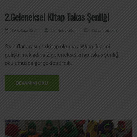
2.Geleneksel Kitap Takas Şenliği
19 Oca,2023
bilimsevkoleji
Yorum bırakın
3.sınıflar arasında kitap okuma alışkanlıklarini
geliştirmek adına 2.geleneksel kitap takas şenliği
okulumuzda gerçekleştirdik.
DEVAMINI OKU