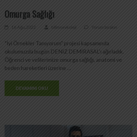
Omurga Sağlığı
16 Ağu,2022
bilimsevkoleji
Yorum bırakın
“İyi Örnekler Tanıyorum” projesi kapsamında
okulumuzda bugün DENİZ DEMİRASAL’ı ağırladık.
Öğrenci ve velilerimize omurga sağlığı, anatomi ve
beden hareketleri üzerine …
DEVAMINI OKU