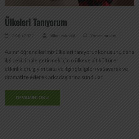
Ülkeleri Tanıyorum
2 Ağu,2022
bilimsevkoleji
Yorum bırakın
4.sınıf öğrencilerimiz ülkeleri tanıyoruz konusunu daha
ilgi çekici hale getirmek için o ülkeye ait kültürel
etkinlikleri, giyim tarzı ve ilginç bilgileri yaşayarak ve
dramatize ederek arkadaşlarına sundular.
DEVAMINI OKU