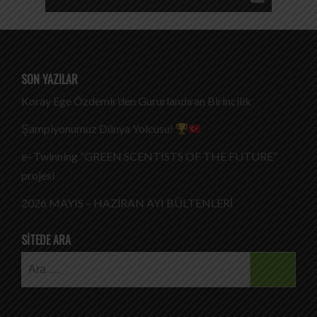
SON YAZILAR
Koray Ege Özdemir’den Gururlandıran Birincilik
Şampiyonumuz Dünya Yolcusu!
e- Twinning “GREEN SCENTISTS OF THE FUTURE”
projesi
2026 MAYIS – HAZİRAN AYI BÜLTENLERİ
SITEDE ARA
Arama: