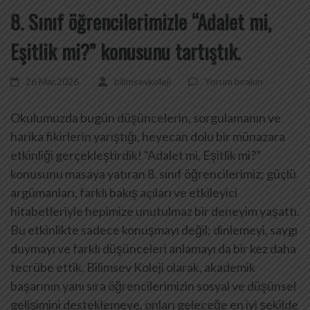
8. Sınıf öğrencilerimizle “Adalet mi,
Eşitlik mi?” konusunu tartıştık.
26 Mar,2026
bilimsevkoleji
Yorum bırakın
Okulumuzda bugün düşüncelerin, sorgulamanın ve
harika fikirlerin yarıştığı, heyecan dolu bir münazara
etkinliği gerçekleştirdik! “Adalet mi, Eşitlik mi?”
konusunu masaya yatıran 8. sınıf öğrencilerimiz; güçlü
argümanları, farklı bakış açıları ve etkileyici
hitabetleriyle hepimize unutulmaz bir deneyim yaşattı.
Bu etkinlikte sadece konuşmayı değil; dinlemeyi, saygı
duymayı ve farklı düşünceleri anlamayı da bir kez daha
tecrübe ettik. Bilimsev Koleji olarak, akademik
başarının yanı sıra öğrencilerimizin sosyal ve düşünsel
gelişimini desteklemeye, onları geleceğe en iyi şekilde