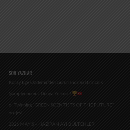
SON YAZILAR
Koray Ege Özdemir’den Gururlandıran Birincilik
Şampiyonumuz Dünya Yolcusu!
e- Twinning “GREEN SCENTISTS OF THE FUTURE”
projesi
2026 MAYIS – HAZİRAN AYI BÜLTENLERİ