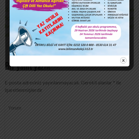
Yazı
3. sınıf öğrencilerimiz
Minderin Yıldızı: Alp Aslan
Spelling Bee yarışmasında
Sütçüoğlu Türkiye
gezinmesi
heyecan dolu anlara imza
Finallerinde!
attı!
Bir yanıt yazın
E-posta adresiniz yayınlanmayacak.
Gerekli alanlar
*
ile
işaretlenmişlerdir
Yorum