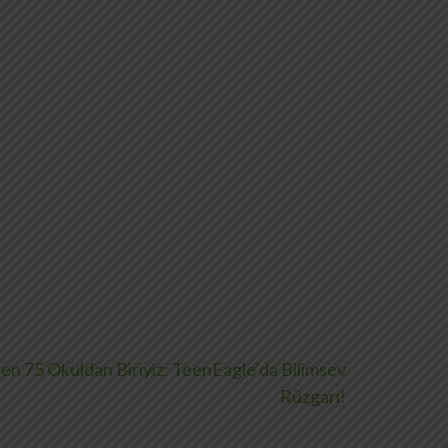
en 75 Okuldan Biriyiz: TeenEagle’da Bilimsev
Rüzgarı!