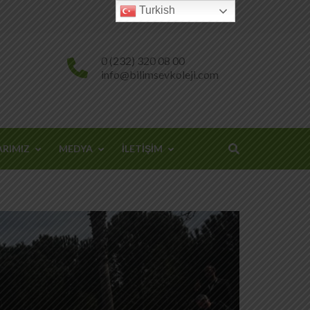
Turkish
0 (232) 320 08 00
info@bilimsevkoleji.com
ARIMIZ
MEDYA
İLETİŞİM