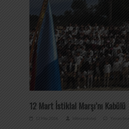
12 Mart İstiklal Marşı’nı Kabülü
12 Mar,2026
bilimsevkoleji
Yorum bıra