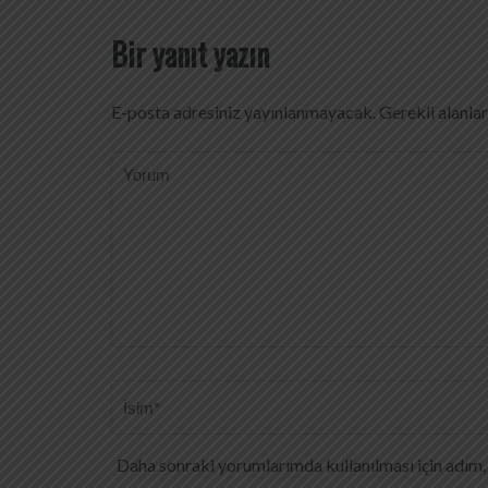
Bir yanıt yazın
E-posta adresiniz yayınlanmayacak.
Gerekli alanla
Yorum
Ad
*
Daha sonraki yorumlarımda kullanılması için adım, 