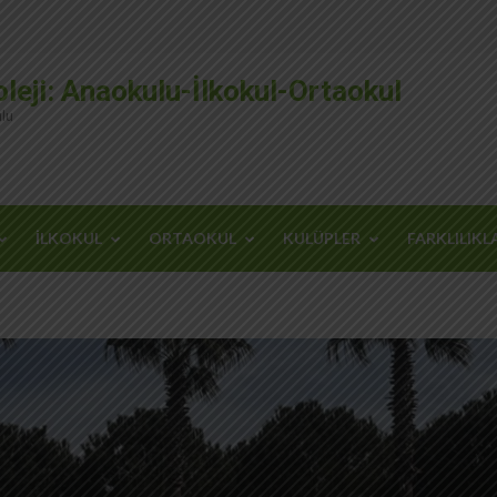
leji: Anaokulu-İlkokul-Ortaokul
lu
İLKOKUL
ORTAOKUL
KULÜPLER
FARKLILIKL