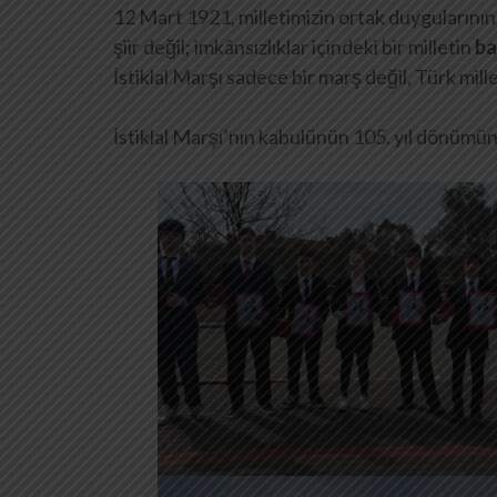
12 Mart 1921, milletimizin ortak duygularının 
şiir değil; imkânsızlıklar içindeki bir milletin
ba
İstiklal Marşı sadece bir marş değil, Türk mill
İstiklal Marşı’nın kabulünün 105. yıl dönümü