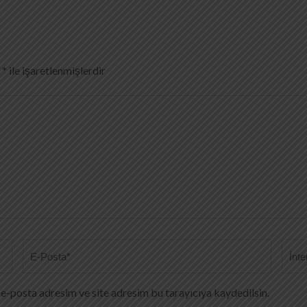
r
*
ile işaretlenmişlerdir
E-
İnter
posta
*
sitesi
e-posta adresim ve site adresim bu tarayıcıya kaydedilsin.