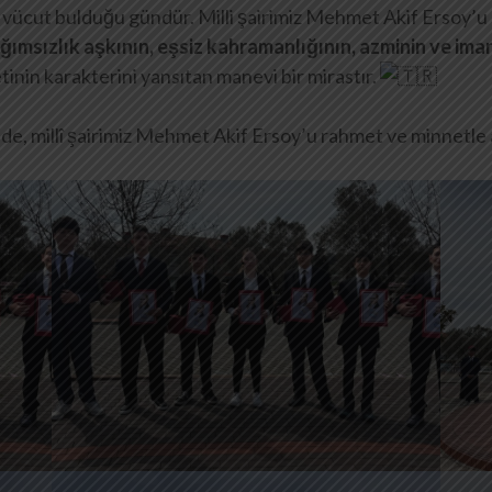
vücut bulduğu gündür. Milli şairimiz Mehmet Akif Ersoy’u sa
ğımsızlık aşkının, eşsiz kahramanlığının, azminin ve ima
etinin karakterini yansıtan manevi bir mirastır.
nde, millî şairimiz Mehmet Akif Ersoy’u rahmet ve minnetle