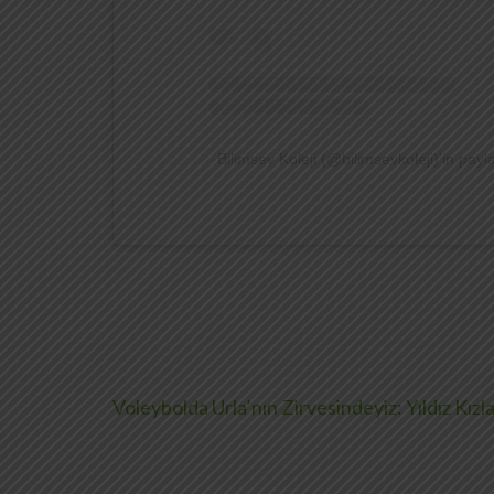
Bilimsev Koleji (@bilimsevkoleji)'in payla
Yazı
Voleybolda Urla’nın Zirvesindeyiz: Yıldız Kız
gezinmesi