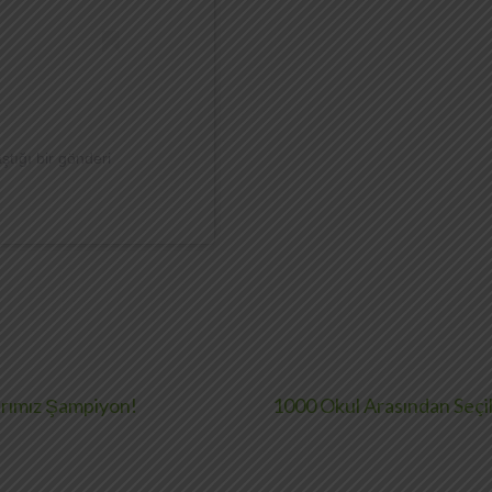
ştığı bir gönderi
larımız Şampiyon!
1000 Okul Arasından Seçil