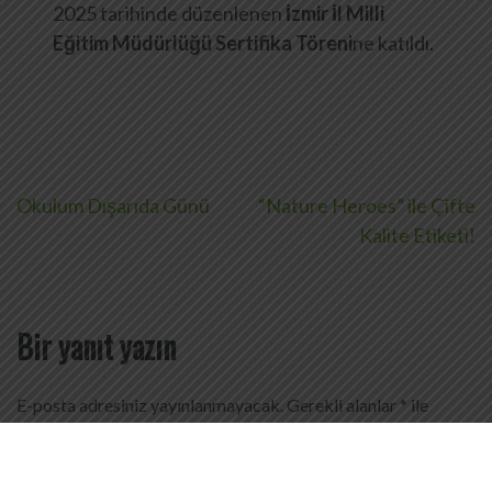
2025 tarihinde düzenlenen
İzmir İl Milli
Eğitim Müdürlüğü Sertifika Töreni
ne katıldı.
Yazı
Okulum Dışarıda Günü
“Nature Heroes” ile Çifte
Kalite Etiketi!
gezinmesi
Bir yanıt yazın
E-posta adresiniz yayınlanmayacak.
Gerekli alanlar
*
ile
işaretlenmişlerdir
Yorum