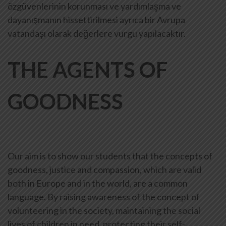
özgüvenlerinin korunması ve yardımlaşma ve
dayanışmanın hissettirilmesi ayrıca bir Avrupa
vatandaşı olarak değerlere vurgu yapılacaktır.
THE AGENTS OF
GOODNESS
Our aim is to show our students that the concepts of
goodness, justice and compassion, which are valid
both in Europe and in the world, are a common
language. By raising awareness of the concept of
volunteering in the society, maintaining the social
lives of children in need, protecting their self-