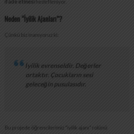
ifade etmesi
hedefleniyor.
Neden “İyilik Ajanları”?
Çünkü biz inanıyoruz ki:
İyilik evrenseldir. Değerler
ortaktır. Çocukların sesi
geleceğin pusulasıdır.
Bu projede öğrencilerimiz “iyilik ajanı” rolünü