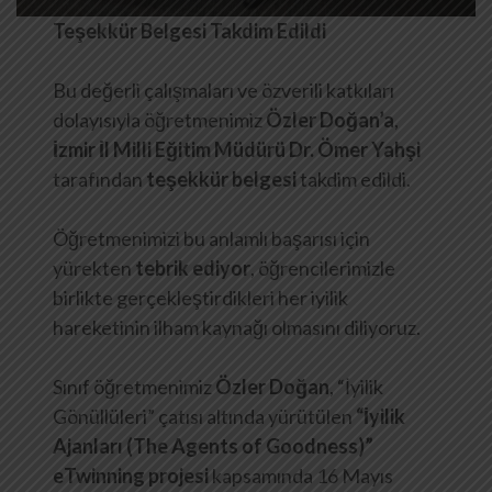
Teşekkür Belgesi Takdim Edildi
Bu değerli çalışmaları ve özverili katkıları
dolayısıyla öğretmenimiz
Özler Doğan’a
,
İzmir İl Milli Eğitim Müdürü Dr. Ömer Yahşi
tarafından
teşekkür belgesi
takdim edildi.
Öğretmenimizi bu anlamlı başarısı için
yürekten
tebrik ediyor
, öğrencilerimizle
birlikte gerçekleştirdikleri her iyilik
hareketinin ilham kaynağı olmasını diliyoruz.
Sınıf öğretmenimiz
Özler Doğan
, “İyilik
Gönüllüleri” çatısı altında yürütülen
“İyilik
Ajanları (The Agents of Goodness)”
eTwinning projesi
kapsamında 16 Mayıs