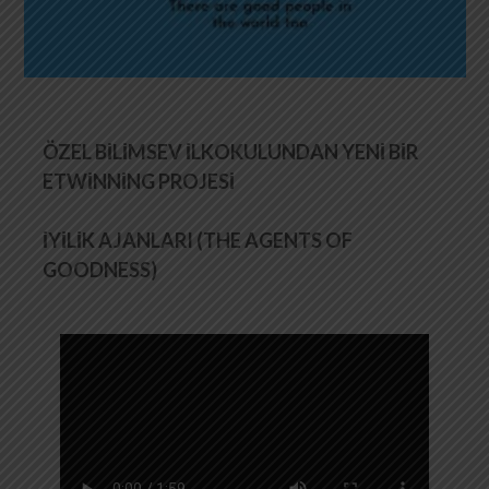
ÖZEL BİLİMSEV İLKOKULUNDAN YENİ BİR
ETWİNNİNG PROJESİ
İYİLİK AJANLARI (THE AGENTS OF
GOODNESS)