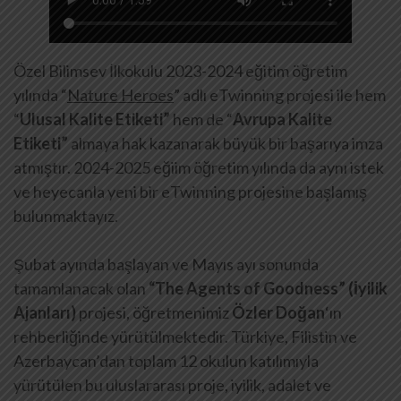
Özel Bilimsev İlkokulu 2023-2024 eğitim öğretim
yılında “
Nature Heroes
” adlı eTwinning projesi ile hem
“
Ulusal Kalite Etiketi”
hem de “
Avrupa Kalite
Etiketi”
almaya hak kazanarak büyük bir başarıya imza
atmıştır. 2024-2025 eğiim öğretim yılında da aynı istek
ve heyecanla yeni bir eTwinning projesine başlamış
bulunmaktayız.
Şubat ayında başlayan ve Mayıs ayı sonunda
tamamlanacak olan
“The Agents of Goodness” (İyilik
Ajanları)
projesi, öğretmenimiz
Özler Doğan
‘ın
rehberliğinde yürütülmektedir. Türkiye, Filistin ve
Azerbaycan’dan toplam 12 okulun katılımıyla
yürütülen bu uluslararası proje, iyilik, adalet ve