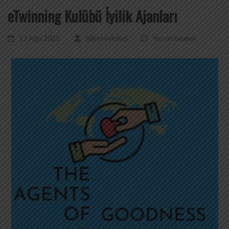
eTwinning Kulübü İyilik Ajanları
13 Ağu,2025
bilimsevkoleji
Yorum bırakın