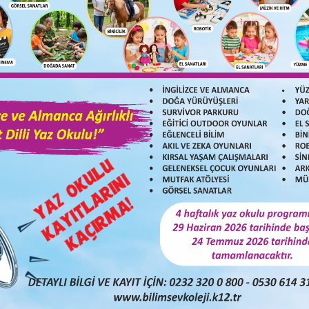
akın
larında, grup maçlarının belli olmasıyla okulumuz İzmir Çeyre