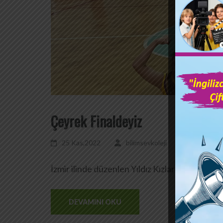
Çeyrek Finaldeyiz
25 Kas,2022
bilimsevkoleji
Yorum bır
İzmir ilinde düzenlen Yıldız Kızlar İl müsabaka
DEVAMINI OKU