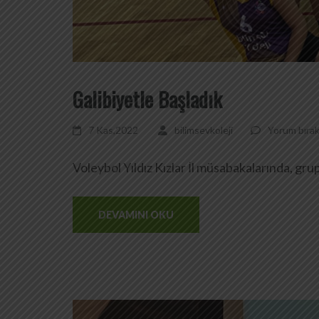
Galibiyetle Başladık
7 Kas,2022
bilimsevkoleji
Yorum bırak
Voleybol Yıldız Kızlar İl müsabakalarında, gr
DEVAMINI OKU