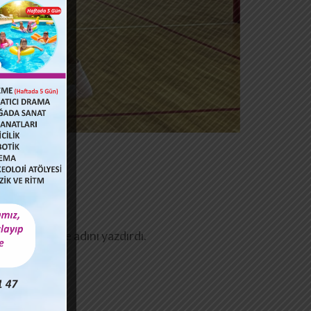
k Finallerine adını yazdırdı.