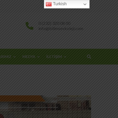
Turkish
0 (232) 320 08 00
info@bilimsevkoleji.com
ARIMIZ
MEDYA
İLETİŞİM