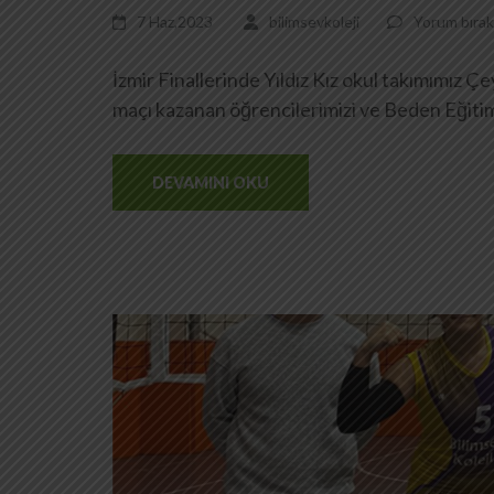
7 Haz,2023
bilimsevkoleji
Yorum bırak
İzmir Finallerinde Yıldız Kız okul takımımız Ç
maçı kazanan öğrencilerimizi ve Beden Eğitim
DEVAMINI OKU