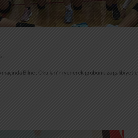
ın
up maçında Bilnet Okulları’nı yenerek grubumuza galibiyetle