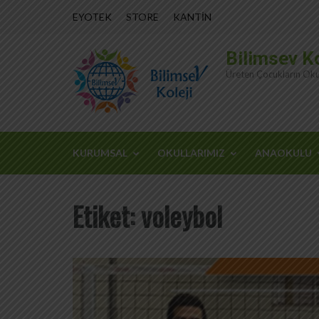
İçeriğe
EYOTEK
STORE
KANTİN
atla
(Enter
Bilimsev Ko
tuşuna
Üreten Çocukların Oku
basın)
KURUMSAL
OKULLARIMIZ
ANAOKULU
Etiket:
voleybol