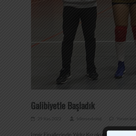
Galibiyetle Başladık
29 Kas,2022
bilimsevkoleji
Yorum bır
İzmir Finallerinde Yıldız Kız okul takımımız Çe