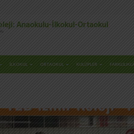
leji: Anaokulu-İlkokul-Ortaokul
lu
İLKOKUL
ORTAOKUL
KULÜPLER
FARKLILIKL