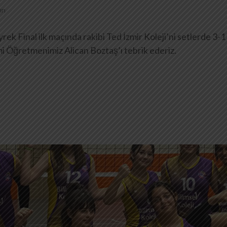
ın
eyrek Final ilk maçında rakibi Ted İzmir Koleji’ni setlerde 
i Öğretmenimiz Alican Boztaş’ı tebrik ederiz.