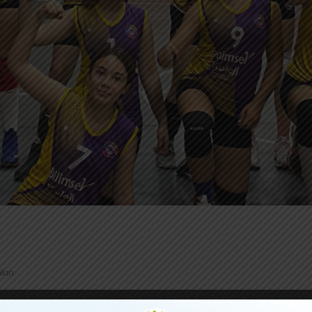
akın
yrek Final ilk maçında rakibi Ted İzmir Koleji’ni setlerde 3-1