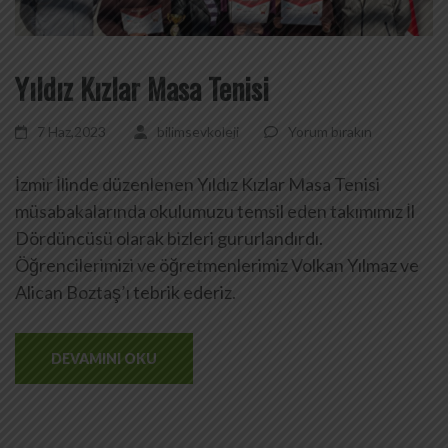
Yıldız Kızlar Masa Tenisi
7 Haz,2023
bilimsevkoleji
Yorum bırakın
İzmir İlinde düzenlenen Yıldız Kızlar Masa Tenisi
müsabakalarında okulumuzu temsil eden takımımız İl
Dördüncüsü olarak bizleri gururlandırdı.
Öğrencilerimizi ve öğretmenlerimiz Volkan Yılmaz ve
Alican Boztaş’ı tebrik ederiz.
DEVAMINI OKU