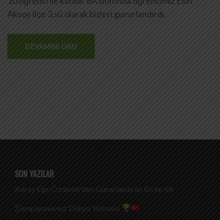
10 öğrenci ile katıldı. 6A sınıfında öğrencimiz Esin
Aksoy ilçe 3.sü olarak bizleri gururlandırdı.
DEVAMINI OKU
SON YAZILAR
Koray Ege Özdemir’den Gururlandıran Birincilik
Şampiyonumuz Dünya Yolcusu!