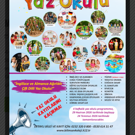
Masa Tenisi Turnuvaları
4 Oca,2023
bilimsevkoleji
Yorum bırakın
4 Ocak 2023 Çarşamba günü İzmir Atatürk
Stadyumu’nda yapılan İzmir ile Yıldız Kızlar Masa Tenisi
müsabakalarında okulumuz Yıldız Kızlar Masa Tenisi
takımımız katıldıkları 10 maçın 8’ini alarak bir üst tura
çıkmaya hak kazanmıştır.
DEVAMINI OKU