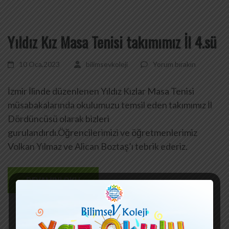
Yıldız Kız Masa Tenisi takımımız İl 4.sü
10 Oca,2023
bilimsevkoleji
Yorum bırakın
İzmir İlinde düzenlenen Yıldız Kızlar Masa Tenisi
müsabakalarında okulumuzu temsil eden takımımız İl
Dördüncüsü olarak bizleri
gurulandırdı.Öğrencilerimizi ve öğretmenlerimiz
Volkan Yılmaz ve Alican Boztaş’ı tebrik ederiz.
DEVAMINI OKU