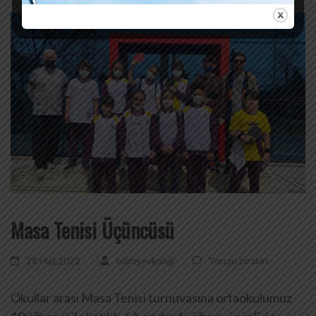
Masa Tenisi Üçüncüsü
28 Haz,2022
bilimsevkoleji
Yorum bırakın
Okullar arası Masa Tenisi turnuvasına ortaokulumuz