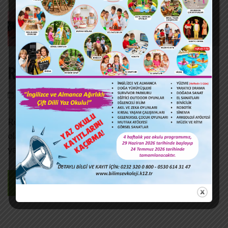
Rüzgar Enerjisi
28 Haz,2022
bilimsevkoleji
Yorum bırakın
Rüzgar enerjisinden elektrik üretmek için ilk aşama
olan türbin inşaatımızı Bilimsevli Mucitler ile
yapıyoruz…
DEVAMINI OKU