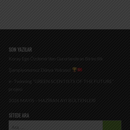
SON YAZILAR
Koray Ege Özdemir’den Gururlandıran Birincilik
Şampiyonumuz Dünya Yolcusu!
e- Twinning “GREEN SCENTISTS OF THE FUTURE”
projesi
2026 MAYIS – HAZİRAN AYI BÜLTENLERİ
SITEDE ARA
Arama: