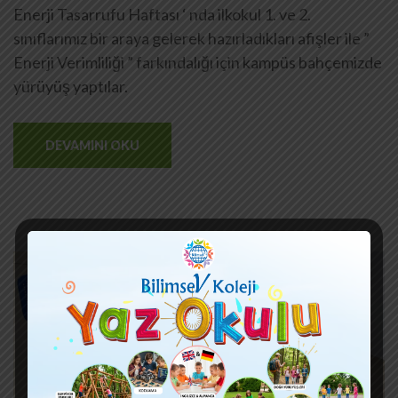
Enerji Tasarrufu Haftası ‘ nda ilkokul 1. ve 2.
sınıflarımız bir araya gelerek hazırladıkları afişler ile ”
Enerji Verimliliği ” farkındalığı için kampüs bahçemizde
yürüyüş yaptılar.
DEVAMINI OKU