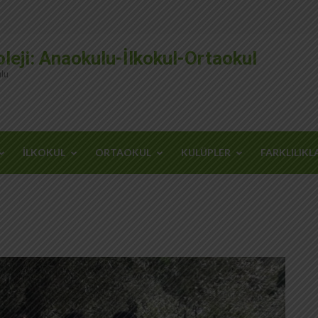
leji: Anaokulu-İlkokul-Ortaokul
lu
İLKOKUL
ORTAOKUL
KULÜPLER
FARKLILIKL