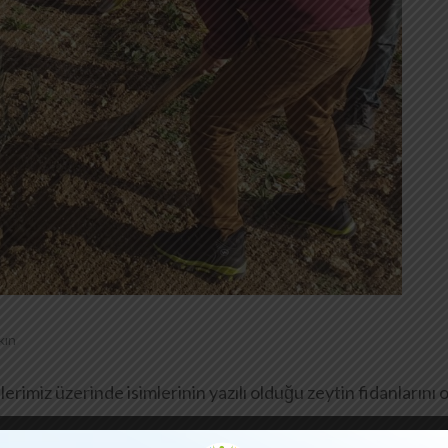
kın
ilerimiz üzerinde isimlerinin yazılı olduğu zeytin fidanları