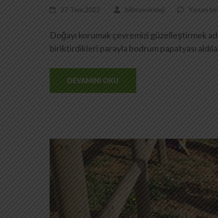
27 Tem,2022
bilimsevkoleji
Yorum bır
Doğayı korumak çevremizi güzelleştirmek adı
biriktirdikleri parayla bodrum papatyası aldıla
DEVAMINI OKU