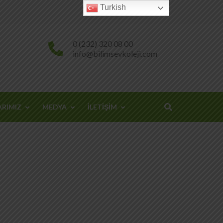
Turkish
0 (232) 320 08 00
info@bilimsevkoleji.com
ARIMIZ
MEDYA
İLETİŞİM