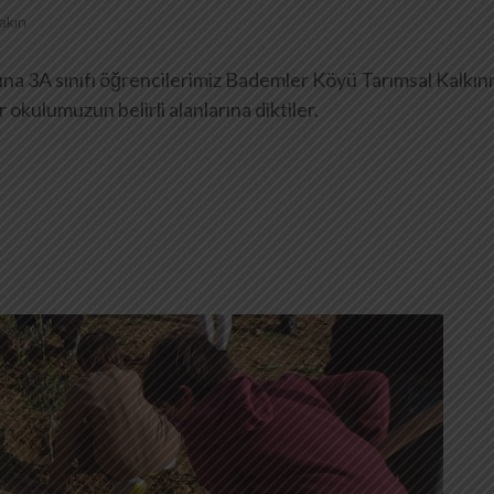
akın
na 3A sınıfı öğrencilerimiz Bademler Köyü Tarımsal Kalkı
r okulumuzun belirli alanlarına diktiler.