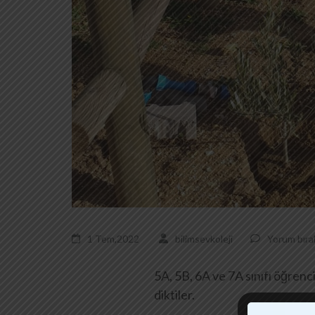
1 Tem,2022
bilimsevkoleji
Yorum bıra
5A, 5B, 6A ve 7A sınıfı öğrenc
diktiler.