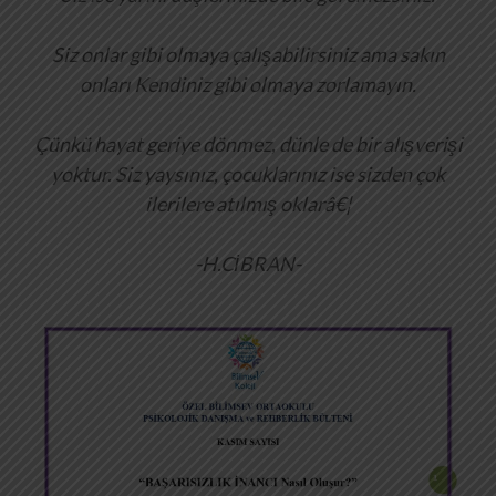
Siz onlar gibi olmaya çalışabilirsiniz ama sakın
onları Kendiniz gibi olmaya zorlamayın.
Çünkü hayat geriye dönmez, dünle de bir alışverişi
yoktur. Siz yaysınız, çocuklarınız ise sizden çok
ilerilere atılmış oklarâ€¦
-H.CİBRAN-