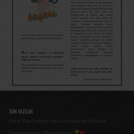
SON YAZILAR
Koray Ege Özdemir’den Gururlandıran Birincilik
Şampiyonumuz Dünya Yolcusu!