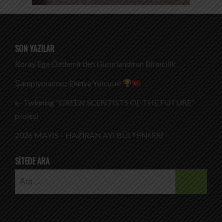
SON YAZILAR
Koray Ege Özdemir’den Gururlandıran Birincilik
Şampiyonumuz Dünya Yolcusu!
e- Twinning “GREEN SCENTISTS OF THE FUTURE”
projesi
2026 MAYIS – HAZİRAN AYI BÜLTENLERİ
SITEDE ARA
Arama: