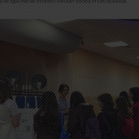
le ilgili merak ettikleri soruları sorma fırsatı buldular.