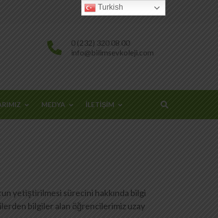
Turkish
0 (232) 320 08 00
info@bilimsevkoleji.com
ARIMIZ
MEDYA
İLETİŞİM
n yetiştirilmesi sürecini hakkında bilgi
lerden bilgiler alan öğrencilerimiz uzay