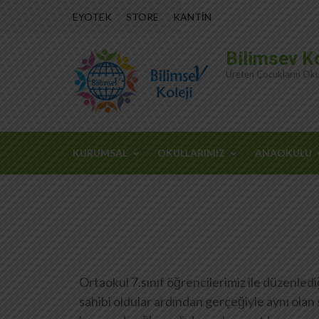
İçeriğe
EYOTEK
STORE
KANTİN
atla
(Enter
Bilimsev Ko
tuşuna
Üreten Çocukların Oku
basın)
KURUMSAL
OKULLARIMIZ
ANAOKULU
Ortaokul 7.sınıf öğrencilerimiz ile düzenled
sahibi oldular ardından gerçeğiyle aynı olan 