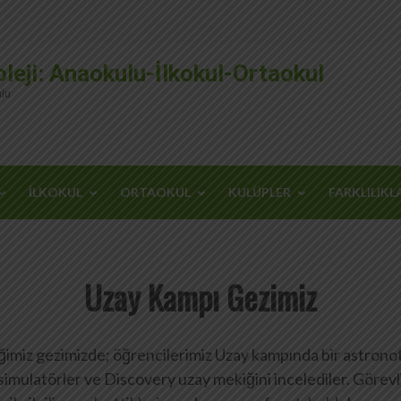
leji: Anaokulu-İlkokul-Ortaokul
lu
İLKOKUL
ORTAOKUL
KULÜPLER
FARKLILIKL
Uzay Kampı Gezimiz
iğimiz gezimizde; öğrencilerimiz Uzay kampında bir astronotu
simulatörler ve Discovery uzay mekiğini incelediler. Görevli