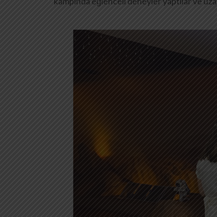
kampında eğlenceli deneyler yaptılar ve uzay i