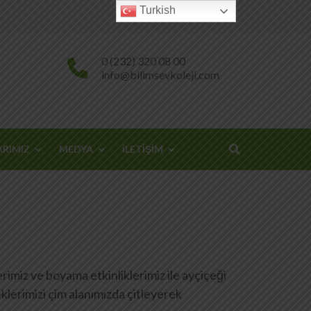
Turkish
0 (232) 320 08 00
info@bilimsevkoleji.com
ARIMIZ
MEDYA
İLETİŞİM
erimiz ve boyama etkinliklerimiz ile ayçiçeği
eklerimizi çim alanımızda çitleyerek