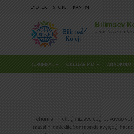
İçeriğe
EYOTEK
STORE
KANTİN
atla
(Enter
Bilimsev Ko
tuşuna
Üreten Çocukların Oku
basın)
KURUMSAL
OKULLARIMIZ
ANAOKULU
Tohumlarını ektiğimiz ayçiçeği büyüyüp yetişt
masalını dinledik. Sonrasında ayçiçeği hasadı