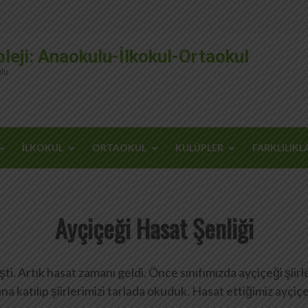
leji: Anaokulu-İlkokul-Ortaokul
lu
İLKOKUL
ORTAOKUL
KULÜPLER
FARKLILIKL
Ayçiçeği Hasat Şenliği
i. Artık hasat zamanı geldi. Önce sınıfımızda ayçiçeği şiirl
na katılıp şiirlerimizi tarlada okuduk. Hasat ettiğimiz ayçiç